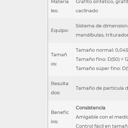
Materia
Grafito sintético, gra
les:
caclinado
Sistema de dimensionam
Equipo:
mandíbulas, trituradora
Tamaño normal: 0,045
Tamañ
Tamaño fino: D(50) = 
os:
Tamaño súper fino: D(
Resulta
Tamaño de partícula de
dos:
Consistencia
Benefic
Amigable con el medi
ios:
Control fácil en tamaño