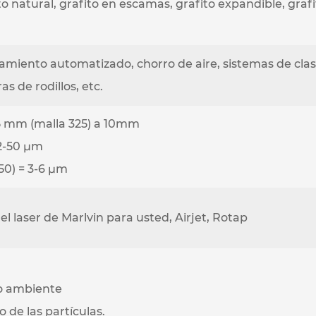
fito natural, grafito en escamas, grafito expandible, gra
iento automatizado, chorro de aire, sistemas de clasif
s de rodillos, etc.
 mm (malla 325) a 10mm
12-50 μm
50) = 3-6 μm
l laser de Marlvin para usted, Airjet, Rotap
o ambiente
 de las partículas.