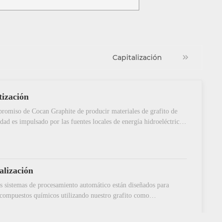
Capitalización
tización
romiso de Cocan Graphite de producir materiales de grafito de
lidad es impulsado por las fuentes locales de energía hidroeléctrica
eva estación de energía solar en la azotea. Este enfoque no solo
a la dedicación de la compañía a la eficiencia de costos, sino que
 destaca su compromiso con la sostenibilidad al maximizar la
 renovable.
alización
s sistemas de procesamiento automático están diseñados para
compuestos químicos utilizando nuestro grafito como
ntes centrales para completar algunas aplicaciones industriales
les. Los productos se cortan y prueban con precisión y se mezclan