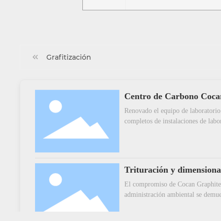
Grafitización
Centro de Carbono Coca
Renovado el equipo de laboratorio
completos de instalaciones de labor
Centro de Carbono de Cocan no so
para un estudio profundo de difere
y carbono y productos terminados p
confidenciales, no podemos revelar
Trituración y dimension
pero podemos asegurarle que todos 
salientes se prueban cuidadosamente
El compromiso de Cocan Graphite c
calidad total a fin de garantizar u
administración ambiental se demues
suministro.
de dimensionamiento automatizado