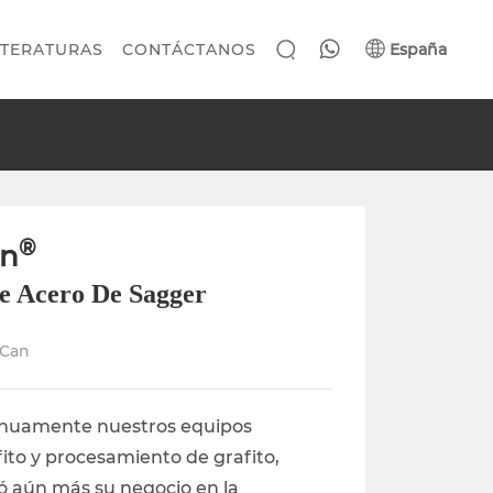
España
ITERATURAS
CONTÁCTANOS
can
arbons
Misión
ódigo de Conducta
Observaciones
onamiento
ertificados
Equipo
escargo de responsabilidad
Cuentos
®
an
olítica ambiental
Historia
e Acero De Sagger
Noticias & Artículos
Contacto
rCan
tinuamente nuestros equipos
fito y procesamiento de grafito,
ó aún más su negocio en la