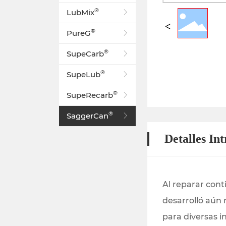
®
LubMix
®
PureG
®
SupeCarb
®
SupeLub
®
SupeRecarb
®
SaggerCan
Detalles In
Al reparar con
desarrolló aún 
para diversas i