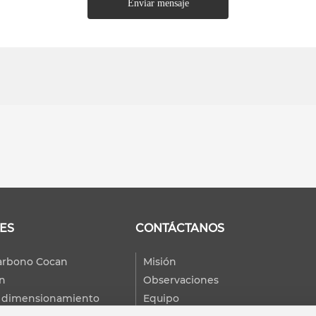
Enviar mensaje
ES
CONTÁCTANOS
arbono Cocan
Misión
ón
Observaciones
 y dimensionamiento
Equipo