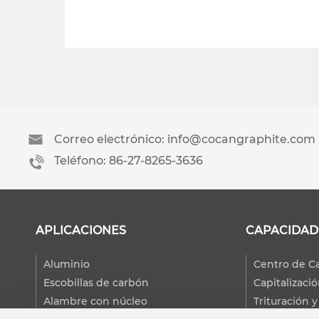
Correo electrónico: info@cocangraphite.com
Teléfono: 86-27-8265-3636
APLICACIONES
CAPACIDAD
Aluminio
Centro de C
Escobillas de carbón
Capitalizaci
Alambre con núcleo
Trituración