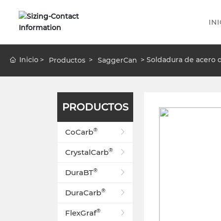
IN
Inicio
Soldadura de acero 
Productos
SaggerCan
PRODUCTOS
®
CoCarb
®
CrystalCarb
®
DuraBT
®
DuraCarb
®
FlexGraf