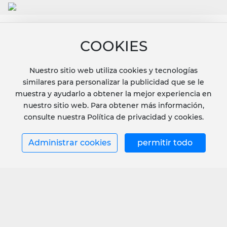
Correo electrónico: info@cocangraphite.com
COOKIES
Teléfono: 86-27-8265-3636
Mensajes
Nuestro sitio web utiliza cookies y tecnologías
similares para personalizar la publicidad que se le
muestra y ayudarlo a obtener la mejor experiencia en
nuestro sitio web. Para obtener más información,
consulte nuestra Política de privacidad y cookies.
Administrar cookies
permitir todo
Copyright © Cocan Graphite
· Business license ·
City Station ·
This website already supports IPV6
Power by：300.cn
wuhan
SEO
鄂ICP备2024049976号-1